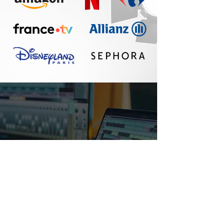
Un réel plaisir de
travailler avec Seth :
communication
fluide, travail
professionnel, belle
qualité sonore. A
refaire !