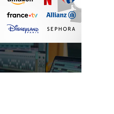
Un réel plaisir de
travailler avec Seth :
communication
fluide, travail
professionnel, belle
qualité sonore. A
refaire !