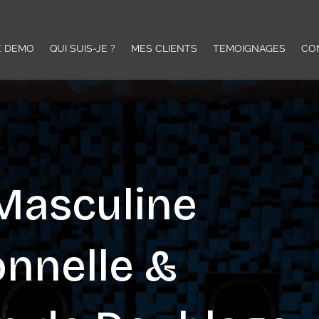
E DEMO
QUI SUIS-JE ?
MES CLIENTS
TEMOIGNAGES
CO
 Masculine
onnelle &