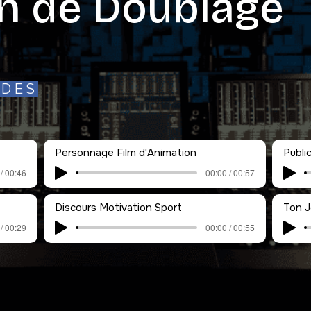
n de Doublage
IDES
Personnage Film d'Animation
Publi
/ 00:46
00:00 / 00:57
Discours Motivation Sport
Ton J
/ 00:29
00:00 / 00:55