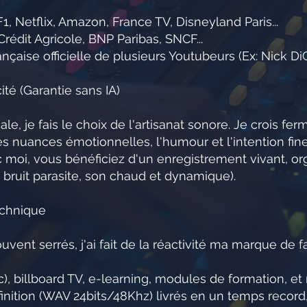
1, Netflix, Amazon, France TV, Disneyland Paris...
édit Agricole, BNP Paribas, SNCF...
ançaise officielle de plusieurs Youtubeurs (Ex: Nick D
té (Garantie sans IA)
ale, je fais le choix de l'artisanat sonore. Je crois 
 nuances émotionnelles, l'humour et l'intention fine
c moi, vous bénéficiez d'un enregistrement vivant, or
 bruit parasite, son chaud et dynamique).
echnique
vent serrés, j'ai fait de la réactivité ma marque de f
c), billboard TV, e-learning, modules de formation, e
finition (WAV 24bits/48Khz) livrés en un temps record,