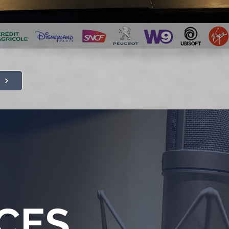
t
CES