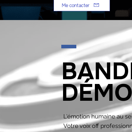
Me contacter
BAND
DÉM
L'émotion humaine au se
Votre voix off professionn