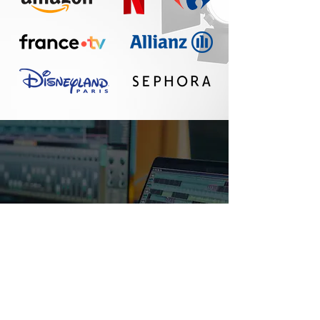
Un réel plaisir de
travailler avec Seth :
communication
fluide, travail
professionnel, belle
qualité sonore. A
refaire !