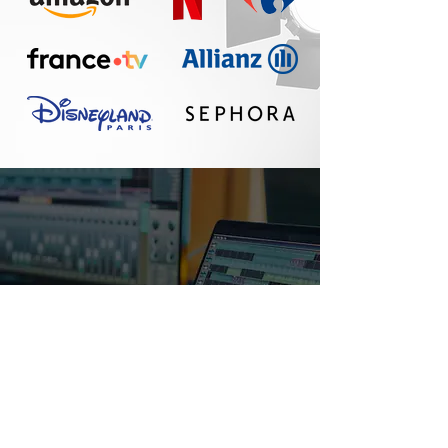
Un réel plaisir de
travailler avec Seth :
communication
fluide, travail
professionnel, belle
qualité sonore. A
refaire !