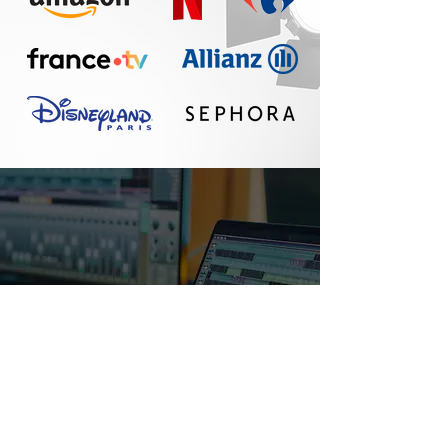
Un réel plaisir de
travailler avec Seth :
communication
fluide, travail
professionnel, belle
qualité sonore. A
refaire !