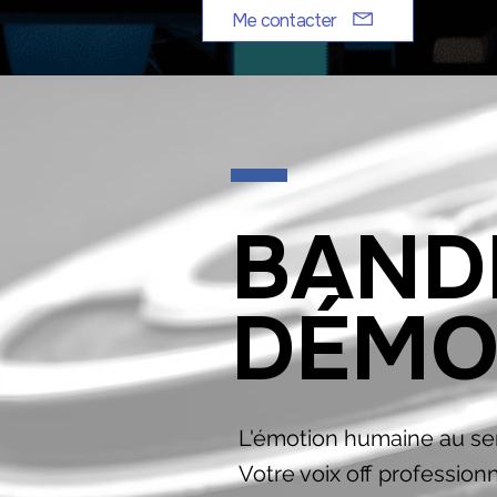
Me contacter
BAND
DÉM
L'émotion humaine au se
Votre voix off professionn