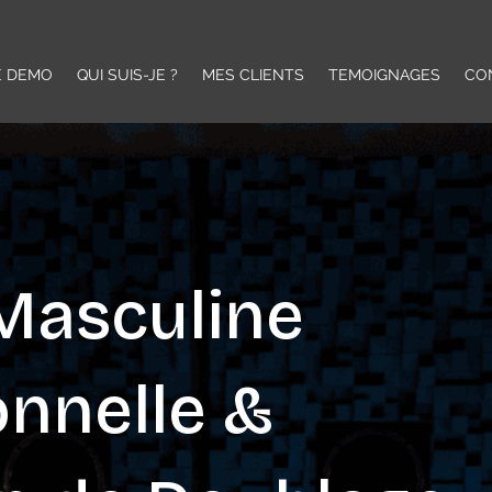
E DEMO
QUI SUIS-JE ?
MES CLIENTS
TEMOIGNAGES
CO
 Masculine
onnelle &