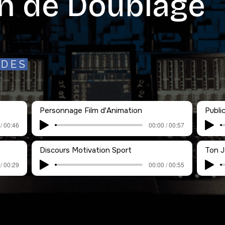
n de Doublage
IDES
Personnage Film d'Animation
Publi
/ 00:46
00:00 / 00:57
Discours Motivation Sport
Ton J
/ 00:29
00:00 / 00:55