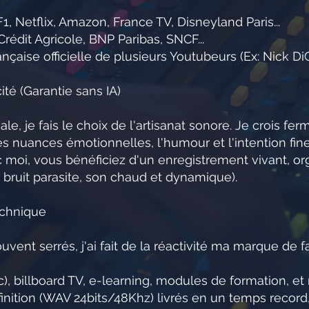
1, Netflix, Amazon, France TV, Disneyland Paris...
édit Agricole, BNP Paribas, SNCF...
ançaise officielle de plusieurs Youtubeurs (Ex: Nick D
té (Garantie sans IA)
ale, je fais le choix de l'artisanat sonore. Je crois 
 nuances émotionnelles, l'humour et l'intention fine
c moi, vous bénéficiez d'un enregistrement vivant, or
 bruit parasite, son chaud et dynamique).
echnique
vent serrés, j'ai fait de la réactivité ma marque de f
c), billboard TV, e-learning, modules de formation, e
finition (WAV 24bits/48Khz) livrés en un temps record,