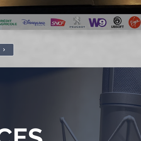
t
CES