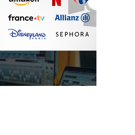
Un réel plaisir de
travailler avec Seth :
communication
fluide, travail
professionnel, belle
qualité sonore. A
refaire !