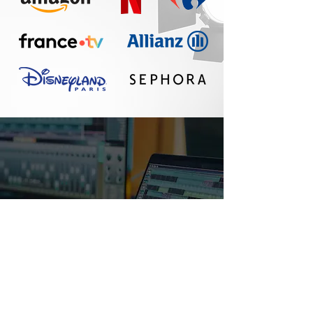
Un réel plaisir de
travailler avec Seth :
communication
fluide, travail
professionnel, belle
qualité sonore. A
refaire !