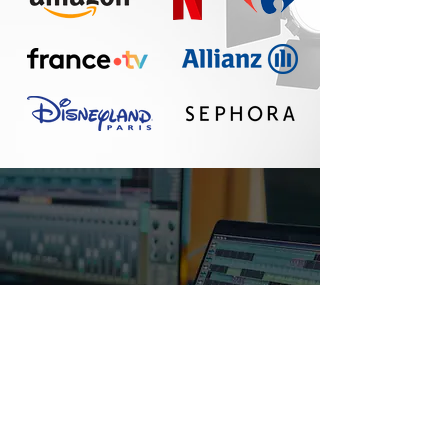
Un réel plaisir de
travailler avec Seth :
communication
fluide, travail
professionnel, belle
qualité sonore. A
refaire !