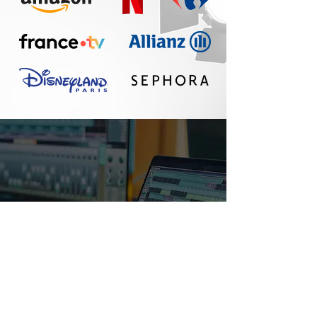
Un réel plaisir de
travailler avec Seth :
communication
fluide, travail
professionnel, belle
qualité sonore. A
refaire !