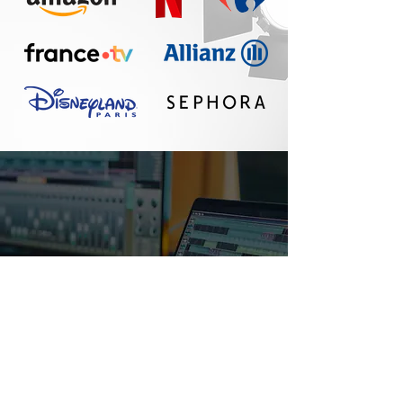
Un réel plaisir de
travailler avec Seth :
communication
fluide, travail
professionnel, belle
qualité sonore. A
refaire !