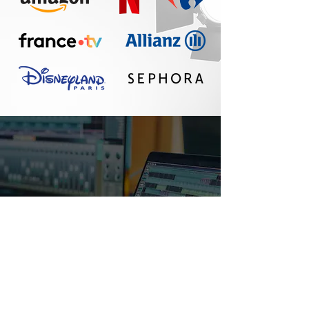
Un réel plaisir de
travailler avec Seth :
communication
fluide, travail
professionnel, belle
qualité sonore. A
refaire !