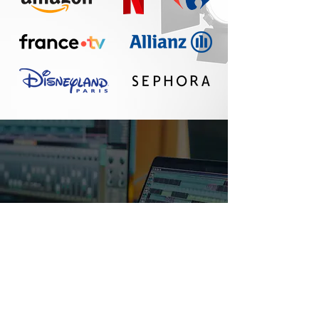
Un réel plaisir de
travailler avec Seth :
communication
fluide, travail
professionnel, belle
qualité sonore. A
refaire !