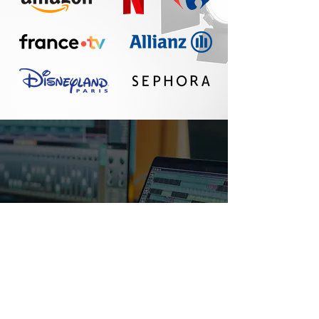
Un réel plaisir de
travailler avec Seth :
communication
fluide, travail
professionnel, belle
qualité sonore. A
refaire !