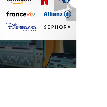
Un réel plaisir de
travailler avec Seth :
communication
fluide, travail
professionnel, belle
qualité sonore. A
refaire !