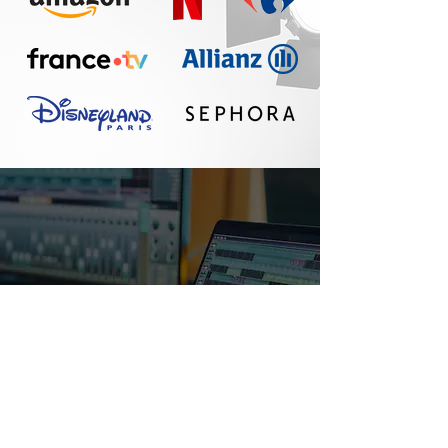
Un réel plaisir de
travailler avec Seth :
communication
fluide, travail
professionnel, belle
qualité sonore. A
refaire !