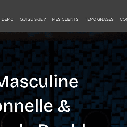
E DEMO
QUI SUIS-JE ?
MES CLIENTS
TEMOIGNAGES
CO
 Masculine
onnelle &