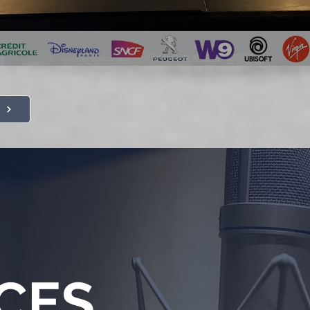
t
CES