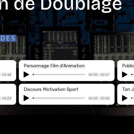
n de Doublage
IDES
Personnage Film d'Animation
Publi
/ 00:46
00:00 / 00:57
Discours Motivation Sport
Ton J
/ 00:29
00:00 / 00:55