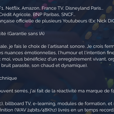
1, Netflix, Amazon, France TV, Disneyland Paris...
édit Agricole, BNP Paribas, SNCF...
ançaise officielle de plusieurs Youtubeurs (Ex: Nick D
té (Garantie sans IA)
ale, je fais le choix de l'artisanat sonore. Je crois 
 nuances émotionnelles, l'humour et l'intention fine
c moi, vous bénéficiez d'un enregistrement vivant, or
 bruit parasite, son chaud et dynamique).
echnique
vent serrés, j'ai fait de la réactivité ma marque de f
c), billboard TV, e-learning, modules de formation, e
finition (WAV 24bits/48Khz) livrés en un temps record,