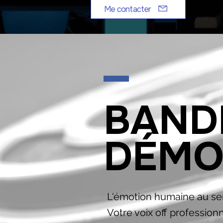
Me contacter
BAND
DÉM
L'émotion humaine au se
Votre voix off professionn