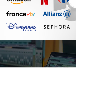
Un réel plaisir de
travailler avec Seth :
communication
fluide, travail
professionnel, belle
qualité sonore. A
refaire !