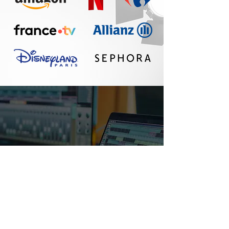
Un réel plaisir de
travailler avec Seth :
communication
fluide, travail
professionnel, belle
qualité sonore. A
refaire !