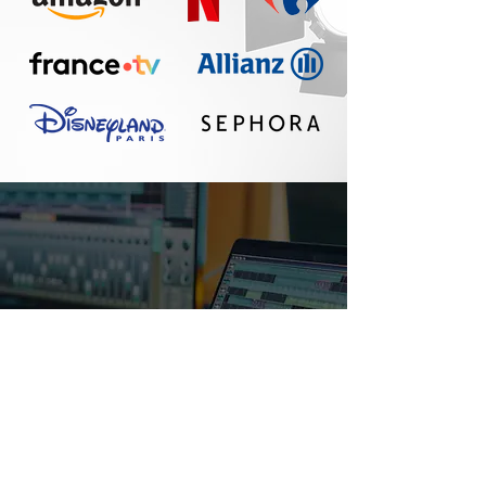
Un réel plaisir de
travailler avec Seth :
communication
fluide, travail
professionnel, belle
qualité sonore. A
refaire !