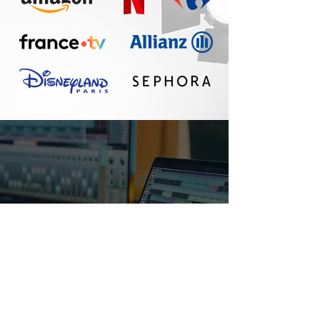
Un réel plaisir de
travailler avec Seth :
communication
fluide, travail
professionnel, belle
qualité sonore. A
refaire !