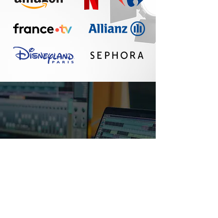
Un réel plaisir de
travailler avec Seth :
communication
fluide, travail
professionnel, belle
qualité sonore. A
refaire !