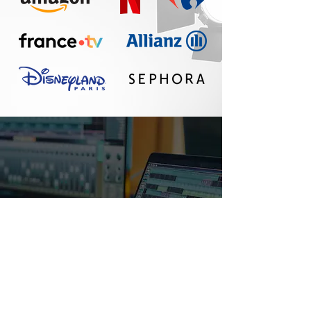
Un réel plaisir de
travailler avec Seth :
communication
fluide, travail
professionnel, belle
qualité sonore. A
refaire !