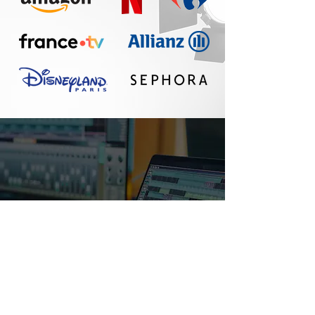
Un réel plaisir de
travailler avec Seth :
communication
fluide, travail
professionnel, belle
qualité sonore. A
refaire !