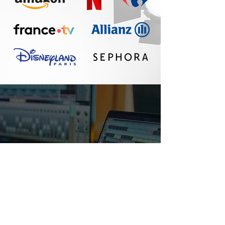
Un réel plaisir de
travailler avec Seth :
communication
fluide, travail
professionnel, belle
qualité sonore. A
refaire !