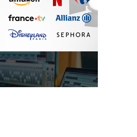
Un réel plaisir de
travailler avec Seth :
communication
fluide, travail
professionnel, belle
qualité sonore. A
refaire !