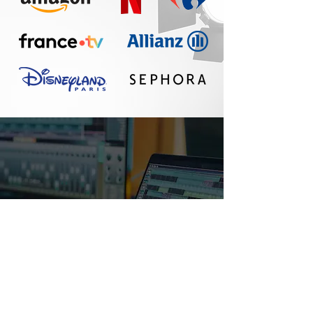
Un réel plaisir de
travailler avec Seth :
communication
fluide, travail
professionnel, belle
qualité sonore. A
refaire !