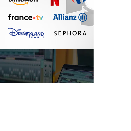
Un réel plaisir de
travailler avec Seth :
communication
fluide, travail
professionnel, belle
qualité sonore. A
refaire !